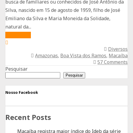
busca de familiares ou conhecidos de José Antônio da
Silva, nascido em 15 de agosto de 1959, filho de José
Emiliano da Silva e Maria Moneida da Solidade,
natural da...
about
Read More
Procura-
Diversos
se
Amazonas
,
Boa Vista dos Ramos
,
Macaíba
Familiares
57 Comments
de
Pesquisar
José
Pesquisar
Antônio
Nosso Facebook
da
Silva,
Conhecido
Recent Posts
como
“Zé
Macaíba registra maior índice do Ideb da série