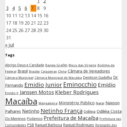
1
2
3
4
5
6
7
8
9
10
11
12
13
14
15
16
17
18
19
20
21
22
23
24
25
26
27
28
29
30
31
« jul
Tags
Abrigo Deus e Caridade
Banda Grafith
Bloco das Virgens
Bolinha da
Brasil
Câmara de Vereadores
Federal
Cajazeiras
China
Brasília
Dr.
Denilson Gadelha
Câmara Municipal
Câmara Municipal de Macaiba
Eminocchio
Emidio Junior
Emídio
Fernando
Kleber Rodrigues
Janssen Motos
Emídio Jr
Macaíba
Ministério Público
Naxson
Mangabeira
Natal
Netinho França
Netinho
Palhares
Odiléia Costa
Odileia
Prefeitura de Macaíba
Os Meninos
Podemos
Prefeitura nas
Raquel Barbosa
Raquel Rodrigues
PSB
Comunidades
Reginaldo dos