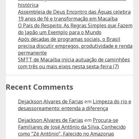
Antônio”,
histórica
Falecido
Assembleia de Deus Encontro das Águas celebra
19 anos de fé e transformação em Macaíba
no
O País do Respeito: As Regras Simples que Fazem
Amazonas
do Japão um Exemplo para o Mundo
Após décadas de programas sociais, o Brasil
precisa discutir empregos, produtividade e renda
permanente
SMTT de Macaíba inicia autuação de caminhões
com três ou mais eixos nesta sexta-feira (7)
Recent Comments
Dejackson Alvares de Farias
em
Limpeza do rio e
desassoreamento: entenda a diferença
Dejackson Alvares de Farias
em
Procura-se
Familiares de José Antônio da Silva, Conhecido
como “Zé Antônio”, Falecido no Amazonas