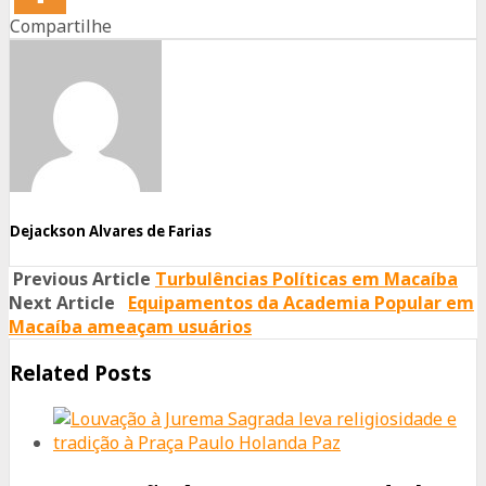
Compartilhe
Share
Share
Share
on
on
on
Facebook
Twitter
Whatsapp
Dejackson Alvares de Farias
Previous Article
Turbulências Políticas em Macaíba
Next Article
Equipamentos da Academia Popular em
Macaíba ameaçam usuários
Related Posts