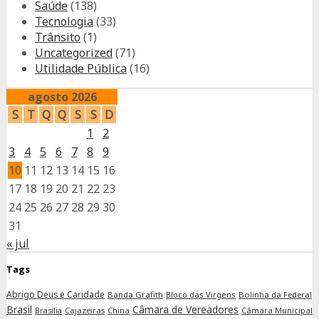
Saúde
(138)
Tecnologia
(33)
Trânsito
(1)
Uncategorized
(71)
Utilidade Pública
(16)
agosto 2026
S
T
Q
Q
S
S
D
1
2
3
4
5
6
7
8
9
10
11
12
13
14
15
16
17
18
19
20
21
22
23
24
25
26
27
28
29
30
31
« jul
Tags
Abrigo Deus e Caridade
Banda Grafith
Bloco das Virgens
Bolinha da Federal
Brasil
Câmara de Vereadores
Cajazeiras
China
Câmara Municipal
Brasília