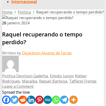
Internacional
Home
/
Política
/ Raquel recuperando o tempo perdido?
26
janeiro
2024
Raquel recuperando o tempo
perdido?
Written by
Dejackson Alvares de Farias
Política
Denilson Gadelha
,
Emidio Junior
,
Kleber
Rodrigues
,
Macaíba
,
Raquel Barbosa
,
Taffarel Freitas
Leave a Comment
Spread the love