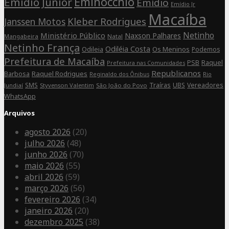
Eminocchio
Emidio Junior
Emídio
Emídio Jr
Macaíba
Kleber Rodrigues
Janssen Motos
Netinho
Ministério Público
Naxson Palhares
Mangabeira
Natal
Netinho França
Odiléia Costa
Odileia
Os Meninos
Podemos
Prefeitura de Macaíba
Raquel
PSB
Prefeitura nas Comunidades
Republicanos
Barbosa
Raquel Rodrigues
Rio
Reginaldo dos Ônibus
SMS
Traíras
UBS
Vereadores
Jundiaí
Styvenson Valentim
São João do Povo
WhatsApp
Arquivos
agosto 2026
(20)
julho 2026
(48)
junho 2026
(70)
maio 2026
(55)
abril 2026
(59)
março 2026
(56)
fevereiro 2026
(34)
janeiro 2026
(20)
dezembro 2025
(38)