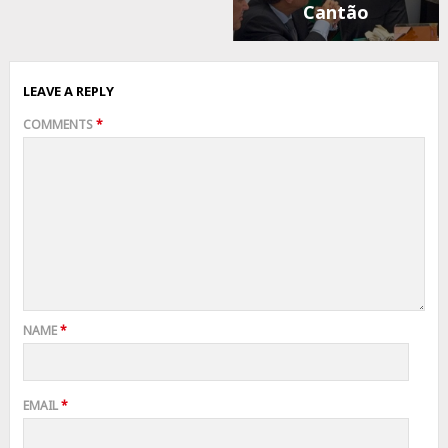
Cantão
LEAVE A REPLY
COMMENTS
*
NAME
*
EMAIL
*