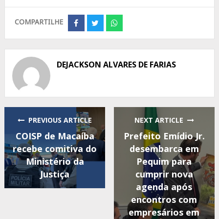
COMPARTILHE
Share
Share
Share
on
on
on
Facebook
Twitter
Whatsapp
DEJACKSON ALVARES DE FARIAS
PREVIOUS ARTICLE
NEXT ARTICLE
COISP de Macaíba
Prefeito Emídio Jr.
recebe comitiva do
desembarca em
Ministério da
Pequim para
Justiça
cumprir nova
agenda após
encontros com
empresários em