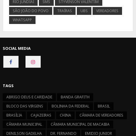
RIO JUNDIAÍ
SMS
STYVENSON VALENTIM
SÃO JOÃO DO POVO
TRAÍRAS
UBS
VEREADORES
WHATSAPP
SOCIAL MEDIA
CONNECT
CONNECT
ON
ON
FACEBOOK
INSTAGRAM
TAGS
ABRIGO DEUS E CARIDADE
BANDA GRAFITH
BLOCO DAS VIRGENS
BOLINHA DA FEDERAL
BRASIL
BRASÍLIA
CAJAZEIRAS
CHINA
CÂMARA DE VEREADORES
CÂMARA MUNICIPAL
CÂMARA MUNICIPAL DE MACAIBA
DENILSON GADELHA
DR. FERNANDO
EMIDIO JUNIOR