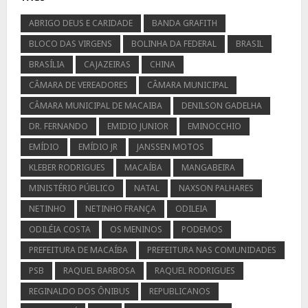
ABRIGO DEUS E CARIDADE
BANDA GRAFITH
BLOCO DAS VIRGENS
BOLINHA DA FEDERAL
BRASIL
BRASÍLIA
CAJAZEIRAS
CHINA
CÂMARA DE VEREADORES
CÂMARA MUNICIPAL
CÂMARA MUNICIPAL DE MACAIBA
DENILSON GADELHA
DR. FERNANDO
EMIDIO JUNIOR
EMINOCCHIO
EMÍDIO
EMÍDIO JR
JANSSEN MOTOS
KLEBER RODRIGUES
MACAÍBA
MANGABEIRA
MINISTÉRIO PÚBLICO
NATAL
NAXSON PALHARES
NETINHO
NETINHO FRANÇA
ODILEIA
ODILÉIA COSTA
OS MENINOS
PODEMOS
PREFEITURA DE MACAÍBA
PREFEITURA NAS COMUNIDADES
PSB
RAQUEL BARBOSA
RAQUEL RODRIGUES
REGINALDO DOS ÔNIBUS
REPUBLICANOS