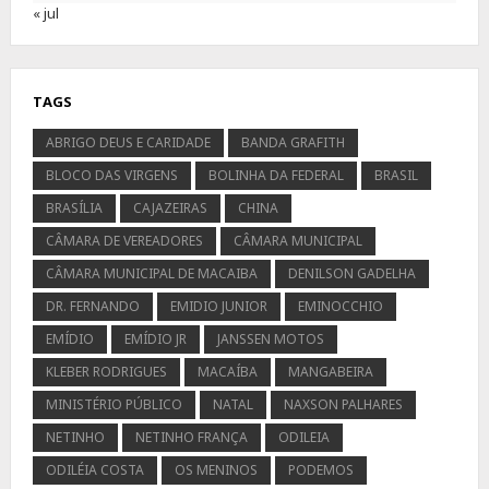
« jul
TAGS
ABRIGO DEUS E CARIDADE
BANDA GRAFITH
BLOCO DAS VIRGENS
BOLINHA DA FEDERAL
BRASIL
BRASÍLIA
CAJAZEIRAS
CHINA
CÂMARA DE VEREADORES
CÂMARA MUNICIPAL
CÂMARA MUNICIPAL DE MACAIBA
DENILSON GADELHA
DR. FERNANDO
EMIDIO JUNIOR
EMINOCCHIO
EMÍDIO
EMÍDIO JR
JANSSEN MOTOS
KLEBER RODRIGUES
MACAÍBA
MANGABEIRA
MINISTÉRIO PÚBLICO
NATAL
NAXSON PALHARES
NETINHO
NETINHO FRANÇA
ODILEIA
ODILÉIA COSTA
OS MENINOS
PODEMOS