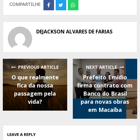
COMPARTILHE
Share
Share
Share
on
on
on
Facebook
Twitter
Whatsapp
DEJACKSON ALVARES DE FARIAS
PREVIOUS ARTICLE
NEXT ARTICLE
O que realmente
Prefeito Emídio
fica da nossa
firma contrato com
passagem pela
Banco do Brasil
vida?
para novas obras
em Macaíba
LEAVE A REPLY