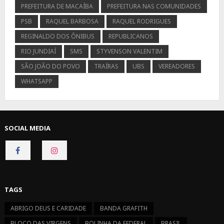
PREFEITURA DE MACAÍBA
PREFEITURA NAS COMUNIDADES
PSB
RAQUEL BARBOSA
RAQUEL RODRIGUES
REGINALDO DOS ÔNIBUS
REPUBLICANOS
RIO JUNDIAÍ
SMS
STYVENSON VALENTIM
SÃO JOÃO DO POVO
TRAÍRAS
UBS
VEREADORES
WHATSAPP
SOCIAL MEDIA
CONNECT
CONNECT
ON
ON
FACEBOOK
INSTAGRAM
TAGS
ABRIGO DEUS E CARIDADE
BANDA GRAFITH
BLOCO DAS VIRGENS
BOLINHA DA FEDERAL
BRASIL