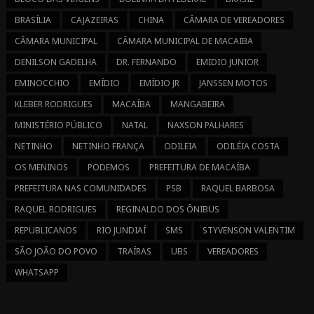
BRASÍLIA
CAJAZEIRAS
CHINA
CÂMARA DE VEREADORES
CÂMARA MUNICIPAL
CÂMARA MUNICIPAL DE MACAIBA
DENILSON GADELHA
DR. FERNANDO
EMIDIO JUNIOR
EMINOCCHIO
EMÍDIO
EMÍDIO JR
JANSSEN MOTOS
KLEBER RODRIGUES
MACAÍBA
MANGABEIRA
MINISTÉRIO PÚBLICO
NATAL
NAXSON PALHARES
NETINHO
NETINHO FRANÇA
ODILEIA
ODILÉIA COSTA
OS MENINOS
PODEMOS
PREFEITURA DE MACAÍBA
PREFEITURA NAS COMUNIDADES
PSB
RAQUEL BARBOSA
RAQUEL RODRIGUES
REGINALDO DOS ÔNIBUS
REPUBLICANOS
RIO JUNDIAÍ
SMS
STYVENSON VALENTIM
SÃO JOÃO DO POVO
TRAÍRAS
UBS
VEREADORES
WHATSAPP