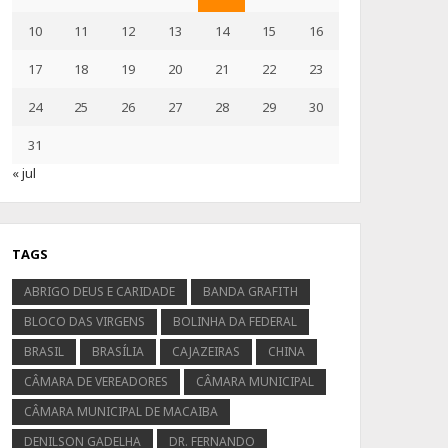
10
11
12
13
14
15
16
17
18
19
20
21
22
23
24
25
26
27
28
29
30
31
« jul
TAGS
ABRIGO DEUS E CARIDADE
BANDA GRAFITH
BLOCO DAS VIRGENS
BOLINHA DA FEDERAL
BRASIL
BRASÍLIA
CAJAZEIRAS
CHINA
CÂMARA DE VEREADORES
CÂMARA MUNICIPAL
CÂMARA MUNICIPAL DE MACAIBA
DENILSON GADELHA
DR. FERNANDO