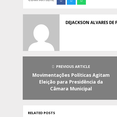
on
on
on
Facebook
Twitter
Whatsapp
DEJACKSON ALVARES DE 
PREVIOUS ARTICLE
Movimentações Políticas Agitam
Eleição para Presidência da
Câmara Municipal
RELATED POSTS