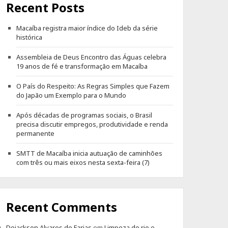
Recent Posts
Macaíba registra maior índice do Ideb da série
histórica
Assembleia de Deus Encontro das Águas celebra
19 anos de fé e transformação em Macaíba
O País do Respeito: As Regras Simples que Fazem
do Japão um Exemplo para o Mundo
Após décadas de programas sociais, o Brasil
precisa discutir empregos, produtividade e renda
permanente
SMTT de Macaíba inicia autuação de caminhões
com três ou mais eixos nesta sexta-feira (7)
Recent Comments
Dejackson Alvares de Farias
em
Limpeza do rio e