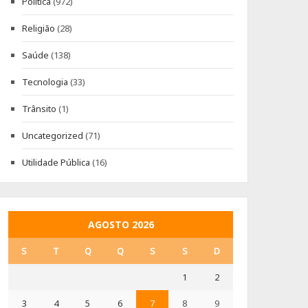
Política
(972)
Religião
(28)
Saúde
(138)
Tecnologia
(33)
Trânsito
(1)
Uncategorized
(71)
Utilidade Pública
(16)
AGOSTO 2026
S
T
Q
Q
S
S
D
1
2
3
4
5
6
7
8
9