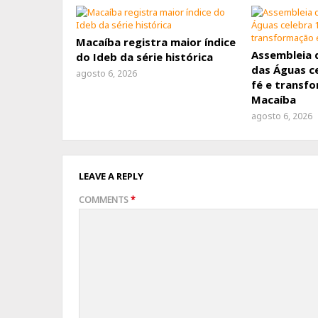
Macaíba registra maior índice
Assembleia 
do Ideb da série histórica
das Águas c
agosto 6, 2026
fé e transf
Macaíba
agosto 6, 2026
LEAVE A REPLY
COMMENTS
*