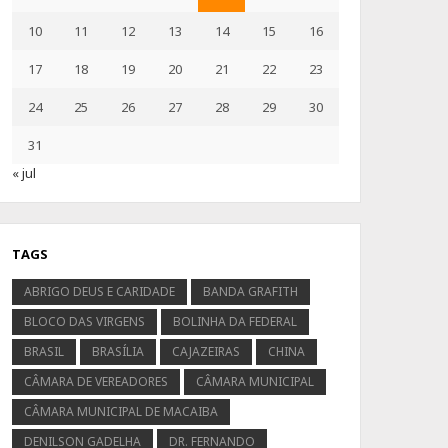
10
11
12
13
14
15
16
17
18
19
20
21
22
23
24
25
26
27
28
29
30
31
« jul
TAGS
ABRIGO DEUS E CARIDADE
BANDA GRAFITH
BLOCO DAS VIRGENS
BOLINHA DA FEDERAL
BRASIL
BRASÍLIA
CAJAZEIRAS
CHINA
CÂMARA DE VEREADORES
CÂMARA MUNICIPAL
CÂMARA MUNICIPAL DE MACAIBA
DENILSON GADELHA
DR. FERNANDO