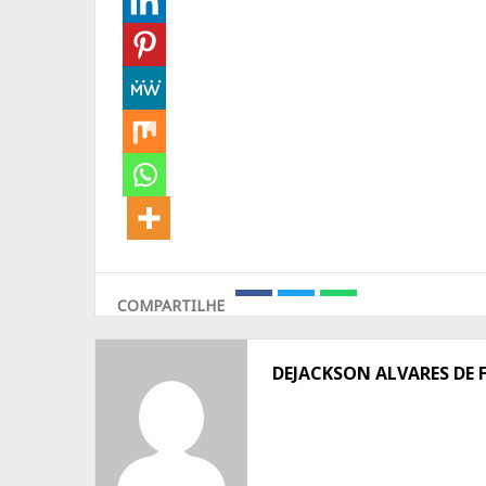
COMPARTILHE
Share
Share
Share
on
on
on
Facebook
Twitter
Whatsapp
DEJACKSON ALVARES DE 