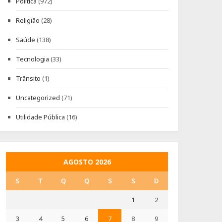
Política
(972)
Religião
(28)
Saúde
(138)
Tecnologia
(33)
Trânsito
(1)
Uncategorized
(71)
Utilidade Pública
(16)
AGOSTO 2026
S
T
Q
Q
S
S
D
1
2
3
4
5
6
7
8
9