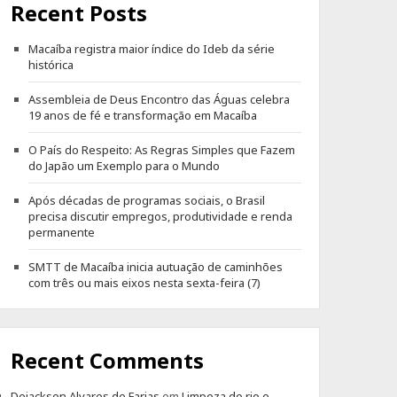
Recent Posts
Macaíba registra maior índice do Ideb da série
histórica
Assembleia de Deus Encontro das Águas celebra
19 anos de fé e transformação em Macaíba
O País do Respeito: As Regras Simples que Fazem
do Japão um Exemplo para o Mundo
Após décadas de programas sociais, o Brasil
precisa discutir empregos, produtividade e renda
permanente
SMTT de Macaíba inicia autuação de caminhões
com três ou mais eixos nesta sexta-feira (7)
Recent Comments
Dejackson Alvares de Farias
em
Limpeza do rio e