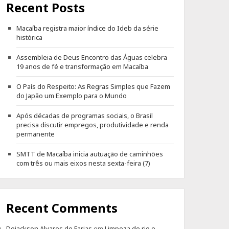
Recent Posts
Macaíba registra maior índice do Ideb da série
histórica
Assembleia de Deus Encontro das Águas celebra
19 anos de fé e transformação em Macaíba
O País do Respeito: As Regras Simples que Fazem
do Japão um Exemplo para o Mundo
Após décadas de programas sociais, o Brasil
precisa discutir empregos, produtividade e renda
permanente
SMTT de Macaíba inicia autuação de caminhões
com três ou mais eixos nesta sexta-feira (7)
Recent Comments
Dejackson Alvares de Farias
em
Limpeza do rio e