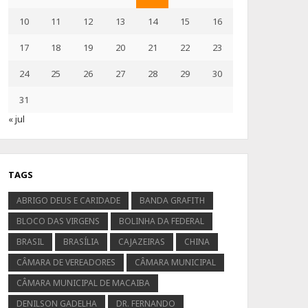
10
11
12
13
14
15
16
17
18
19
20
21
22
23
24
25
26
27
28
29
30
31
« jul
TAGS
ABRIGO DEUS E CARIDADE
BANDA GRAFITH
BLOCO DAS VIRGENS
BOLINHA DA FEDERAL
BRASIL
BRASÍLIA
CAJAZEIRAS
CHINA
CÂMARA DE VEREADORES
CÂMARA MUNICIPAL
CÂMARA MUNICIPAL DE MACAIBA
DENILSON GADELHA
DR. FERNANDO