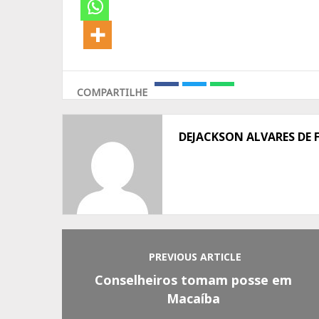
COMPARTILHE
Share
Share
Share
on
on
on
Facebook
Twitter
Whatsapp
DEJACKSON ALVARES DE 
PREVIOUS ARTICLE
Conselheiros tomam posse em
Macaíba