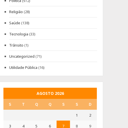
Política
(972)
Religião
(28)
Saúde
(138)
Tecnologia
(33)
Trânsito
(1)
Uncategorized
(71)
Utilidade Pública
(16)
AGOSTO 2026
S
T
Q
Q
S
S
D
1
2
3
4
5
6
7
8
9