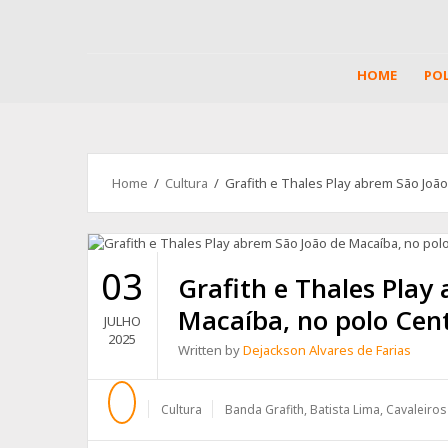
HOME
POL
Home
/
Cultura
/ Grafith e Thales Play abrem São João
03
Grafith e Thales Play
Macaíba, no polo Cen
JULHO
2025
Written by
Dejackson Alvares de Farias
Cultura
Banda Grafith
,
Batista Lima
,
Cavaleiros