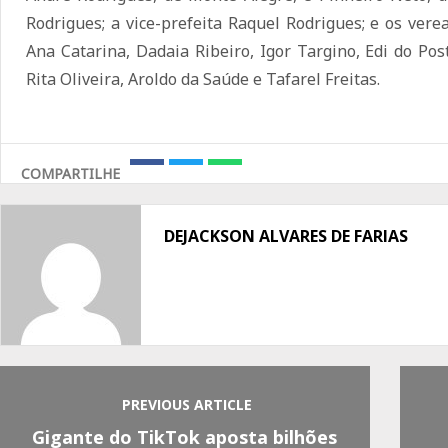
Rodrigues; a vice-prefeita Raquel Rodrigues; e os vere
Ana Catarina, Dadaia Ribeiro, Igor Targino, Edi do Pos
Rita Oliveira, Aroldo da Saúde e Tafarel Freitas.
COMPARTILHE
Share
Share
Share
on
on
on
Facebook
Twitter
Whatsapp
DEJACKSON ALVARES DE FARIAS
PREVIOUS ARTICLE
Gigante do TikTok aposta bilhões