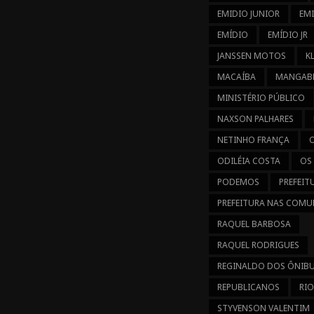
EMIDIO JUNIOR
EM
EMÍDIO
EMÍDIO JR
JANSSEN MOTOS
K
MACAÍBA
MANGABE
MINISTÉRIO PÚBLICO
NAXSON PALHARES
NETINHO FRANÇA
ODILÉIA COSTA
OS
PODEMOS
PREFEIT
PREFEITURA NAS COMU
RAQUEL BARBOSA
RAQUEL RODRIGUES
REGINALDO DOS ÔNIB
REPUBLICANOS
RIO
STYVENSON VALENTIM