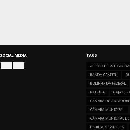
SOCIAL MEDIA
TAGS
ABRIGO DEUS E CARIDA
CONNECT
CONNECT
ON
ON
BANDA GRAFITH
BL
FACEBOOK
INSTAGRAM
BOLINHA DA FEDERAL
BRASÍLIA
CAJAZEIR
CÂMARA DE VEREADORE
CÂMARA MUNICIPAL
CÂMARA MUNICIPAL DE
DENILSON GADELHA