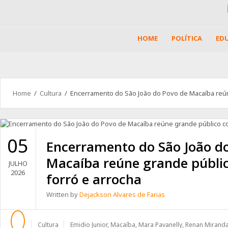
HOME
POLÍTICA
ED
Home
/
Cultura
/ Encerramento do São João do Povo de Macaíba reún
05
Encerramento do São João d
Macaíba reúne grande públi
JULHO
2026
forró e arrocha
Written by
Dejackson Alvares de Farias
Cultura
Emidio Junior
,
Macaíba
,
Mara Pavanelly
,
Renan Mirand