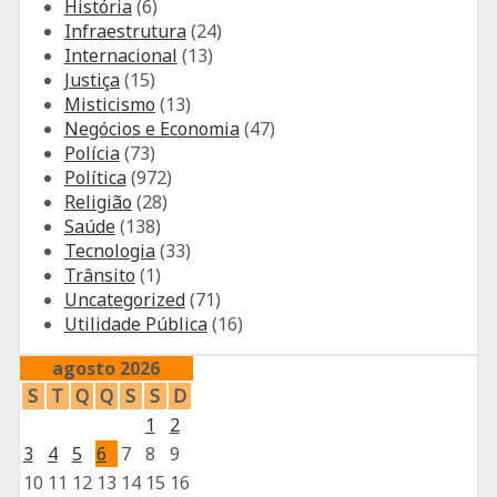
História
(6)
Infraestrutura
(24)
Internacional
(13)
Justiça
(15)
Misticismo
(13)
Negócios e Economia
(47)
Polícia
(73)
Política
(972)
Religião
(28)
Saúde
(138)
Tecnologia
(33)
Trânsito
(1)
Uncategorized
(71)
Utilidade Pública
(16)
agosto 2026
S
T
Q
Q
S
S
D
1
2
3
4
5
6
7
8
9
10
11
12
13
14
15
16