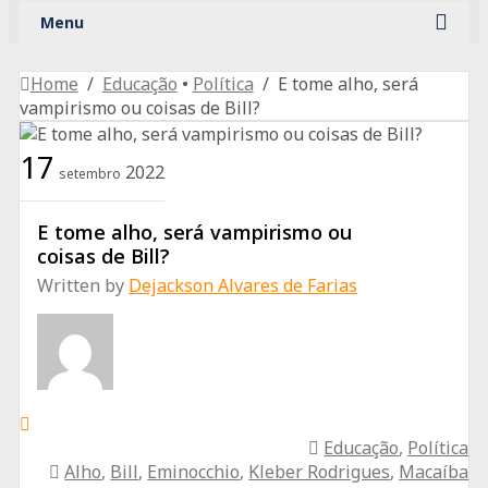
Menu
Ad
Home
/
Educação
•
Política
/ E tome alho, será
vampirismo ou coisas de Bill?
17
2022
setembro
E tome alho, será vampirismo ou
coisas de Bill?
Written by
Dejackson Alvares de Farias
Educação
,
Política
Alho
,
Bill
,
Eminocchio
,
Kleber Rodrigues
,
Macaíba