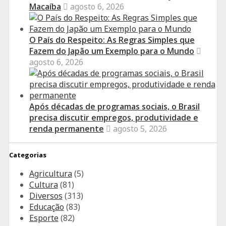
Macaíba
agosto 6, 2026
O País do Respeito: As Regras Simples que
Fazem do Japão um Exemplo para o Mundo
agosto 6, 2026
Após décadas de programas sociais, o Brasil
precisa discutir empregos, produtividade e
renda permanente
agosto 5, 2026
Categorias
Agricultura
(5)
Cultura
(81)
Diversos
(313)
Educação
(83)
Esporte
(82)