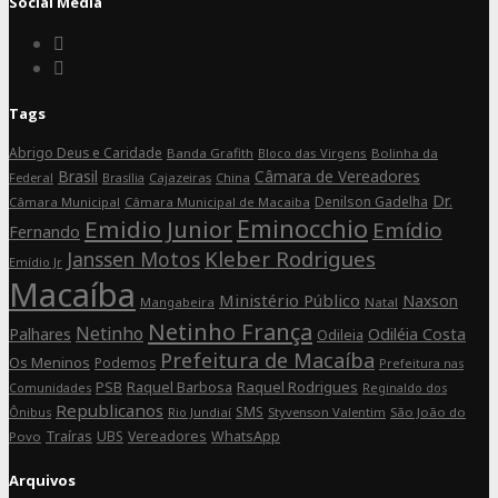
Social Media
Connect
on
Connect
Facebook
on
Tags
Instagram
Abrigo Deus e Caridade
Banda Grafith
Bloco das Virgens
Bolinha da
Brasil
Câmara de Vereadores
Federal
Cajazeiras
China
Brasília
Dr.
Denilson Gadelha
Câmara Municipal
Câmara Municipal de Macaiba
Eminocchio
Emidio Junior
Emídio
Fernando
Kleber Rodrigues
Janssen Motos
Emídio Jr
Macaíba
Ministério Público
Naxson
Mangabeira
Natal
Netinho França
Netinho
Palhares
Odiléia Costa
Odileia
Prefeitura de Macaíba
Os Meninos
Podemos
Prefeitura nas
Raquel Barbosa
Raquel Rodrigues
PSB
Comunidades
Reginaldo dos
Republicanos
SMS
Rio Jundiaí
Styvenson Valentim
São João do
Ônibus
Traíras
UBS
Vereadores
WhatsApp
Povo
Arquivos