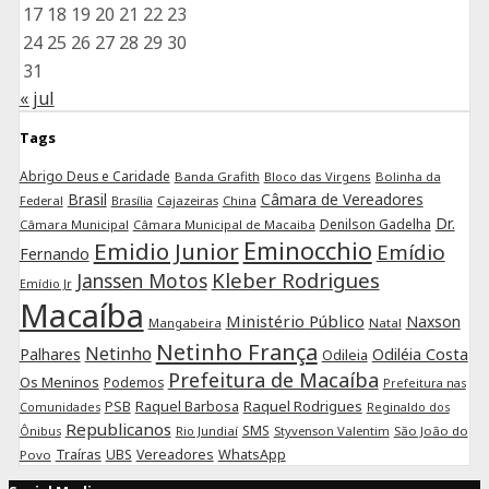
17
18
19
20
21
22
23
24
25
26
27
28
29
30
31
« jul
Tags
Abrigo Deus e Caridade
Banda Grafith
Bloco das Virgens
Bolinha da
Brasil
Câmara de Vereadores
Federal
Cajazeiras
China
Brasília
Dr.
Denilson Gadelha
Câmara Municipal
Câmara Municipal de Macaiba
Eminocchio
Emidio Junior
Emídio
Fernando
Kleber Rodrigues
Janssen Motos
Emídio Jr
Macaíba
Ministério Público
Naxson
Mangabeira
Natal
Netinho França
Netinho
Palhares
Odiléia Costa
Odileia
Prefeitura de Macaíba
Os Meninos
Podemos
Prefeitura nas
Raquel Barbosa
Raquel Rodrigues
PSB
Comunidades
Reginaldo dos
Republicanos
SMS
Rio Jundiaí
Styvenson Valentim
São João do
Ônibus
Traíras
UBS
Vereadores
WhatsApp
Povo