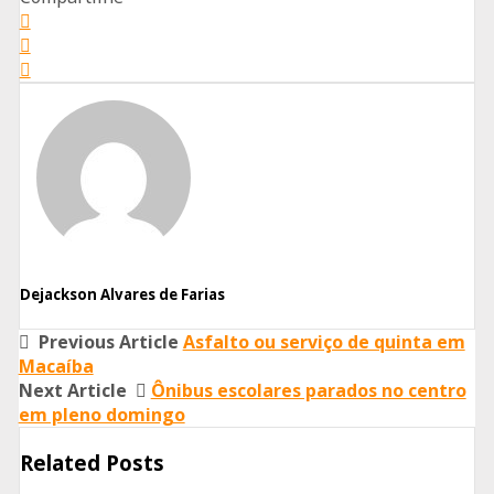
Share
on
Share
Facebook
on
Share
Twitter
on
Whatsapp
Dejackson Alvares de Farias
Previous Article
Asfalto ou serviço de quinta em
Macaíba
Next Article
Ônibus escolares parados no centro
em pleno domingo
Related Posts