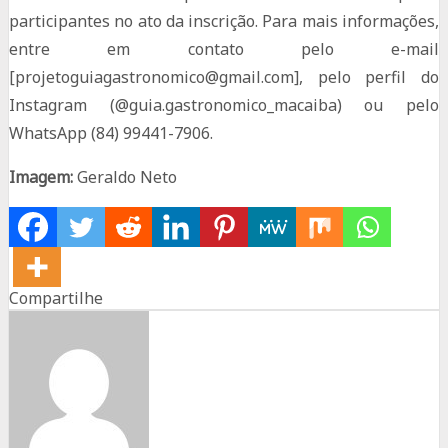
participantes no ato da inscrição. Para mais informações,
entre em contato pelo e-mail
[projetoguiagastronomico@gmail.com], pelo perfil do
Instagram (@guia.gastronomico_macaiba) ou pelo
WhatsApp (84) 99441-7906.
Imagem:
Geraldo Neto
Compartilhe
Share
Share
Share
on
on
on
Facebook
Twitter
Whatsapp