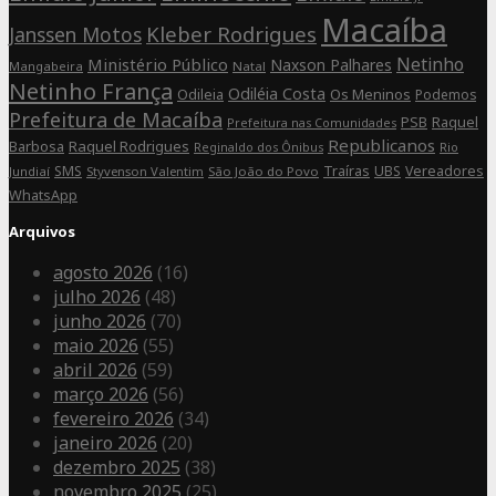
Macaíba
Kleber Rodrigues
Janssen Motos
Netinho
Ministério Público
Naxson Palhares
Mangabeira
Natal
Netinho França
Odiléia Costa
Odileia
Os Meninos
Podemos
Prefeitura de Macaíba
Raquel
PSB
Prefeitura nas Comunidades
Republicanos
Barbosa
Raquel Rodrigues
Rio
Reginaldo dos Ônibus
SMS
Traíras
UBS
Vereadores
Jundiaí
Styvenson Valentim
São João do Povo
WhatsApp
Arquivos
agosto 2026
(16)
julho 2026
(48)
junho 2026
(70)
maio 2026
(55)
abril 2026
(59)
março 2026
(56)
fevereiro 2026
(34)
janeiro 2026
(20)
dezembro 2025
(38)
novembro 2025
(25)