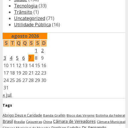
Tecnologia
(33)
Trânsito
(1)
Uncategorized
(71)
Utilidade Pública
(16)
agosto 2026
S
T
Q
Q
S
S
D
1
2
3
4
5
6
7
8
9
10
11
12
13
14
15
16
17
18
19
20
21
22
23
24
25
26
27
28
29
30
31
« jul
Tags
Abrigo Deus e Caridade
Banda Grafith
Bloco das Virgens
Bolinha da Federal
Brasil
Câmara de Vereadores
Cajazeiras
China
Câmara Municipal
Brasília
Dr. Fernando
Denilson Gadelha
Câmara Municipal de Macaiba