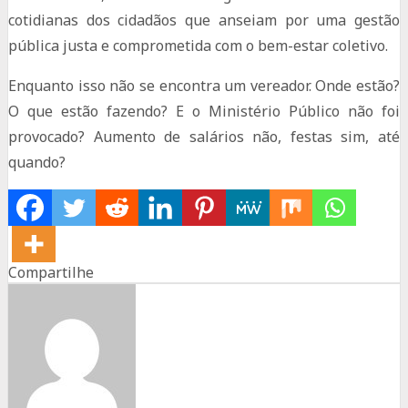
cotidianas dos cidadãos que anseiam por uma gestão
pública justa e comprometida com o bem-estar coletivo.
Enquanto isso não se encontra um vereador. Onde estão?
O que estão fazendo? E o Ministério Público não foi
provocado? Aumento de salários não, festas sim, até
quando?
Compartilhe
Share
Share
Share
on
on
on
Facebook
Twitter
Whatsapp