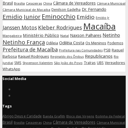
Brasil
Câmara de Vereadores
Cajazeiras
China
Câmara Municipal
Brasília
Dr. Fernando
Denilson Gadelha
Câmara Municipal de Macaiba
Eminocchio
Emidio Junior
Emídio
Emídio Jr
Macaíba
Kleber Rodrigues
Janssen Motos
Netinho
Ministério Público
Naxson Palhares
Mangabeira
Natal
Netinho França
Odiléia Costa
Odileia
Os Meninos
Podemos
Prefeitura de Macaíba
Raquel
PSB
Prefeitura nas Comunidades
Republicanos
Barbosa
Raquel Rodrigues
Rio
Reginaldo dos Ônibus
SMS
Traíras
UBS
Vereadores
Jundiaí
Styvenson Valentim
São João do Povo
WhatsApp
Social Media
Connect
on
Connect
Facebook
on
Tags
Instagram
Abrigo Deus e Caridade
Banda Grafith
Bloco das Virgens
Bolinha da Federal
Brasil
Câmara de Vereadores
Cajazeiras
China
Câmara Municipal
Brasília