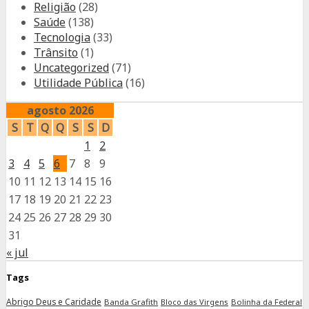
Religião
(28)
Saúde
(138)
Tecnologia
(33)
Trânsito
(1)
Uncategorized
(71)
Utilidade Pública
(16)
agosto 2026
S
T
Q
Q
S
S
D
1
2
3
4
5
6
7
8
9
10
11
12
13
14
15
16
17
18
19
20
21
22
23
24
25
26
27
28
29
30
31
« jul
Tags
Abrigo Deus e Caridade
Banda Grafith
Bloco das Virgens
Bolinha da Federal