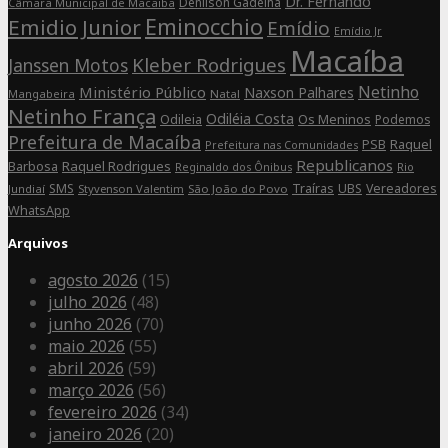
Dr. Fernando
Denilson Gadelha
Câmara Municipal de Macaiba
Eminocchio
Emidio Junior
Emídio
Emídio Jr
Macaíba
Kleber Rodrigues
Janssen Motos
Netinho
Ministério Público
Naxson Palhares
Mangabeira
Natal
Netinho França
Odiléia Costa
Odileia
Os Meninos
Podemos
Prefeitura de Macaíba
Raquel
PSB
Prefeitura nas Comunidades
Republicanos
Barbosa
Raquel Rodrigues
Rio
Reginaldo dos Ônibus
SMS
Traíras
UBS
Vereadores
Jundiaí
Styvenson Valentim
São João do Povo
WhatsApp
Arquivos
agosto 2026
(15)
julho 2026
(48)
junho 2026
(70)
maio 2026
(55)
abril 2026
(59)
março 2026
(56)
fevereiro 2026
(34)
janeiro 2026
(20)